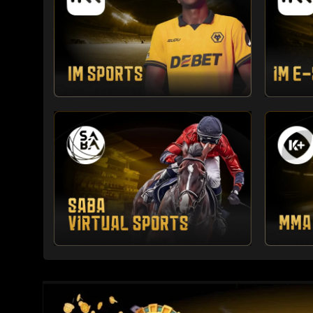
เล่นตอนนี้
เล่นตอนนี้