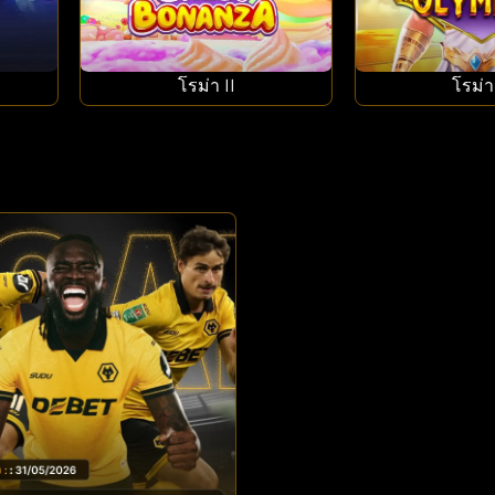
I
โรม่า II