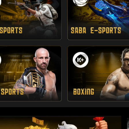
เล่นตอนนี้
เล่นตอนนี้
เล่นตอนนี้
เล่นตอนนี้