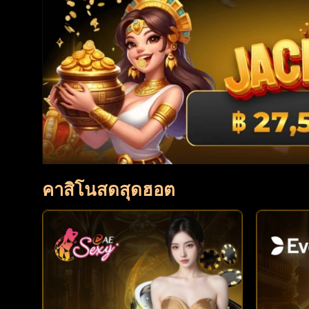
คาสิโนสดสุดฮอต