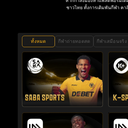
หากกำลังมองหาแพลตฟอร์มเดิมพั
ชาวไทย ทั้งการเดิมพันกีฬา คา
ทั้งหมด
กีฬาถ่ายทอดสด
กีฬาเสมือนจริง
เล่นตอนนี้