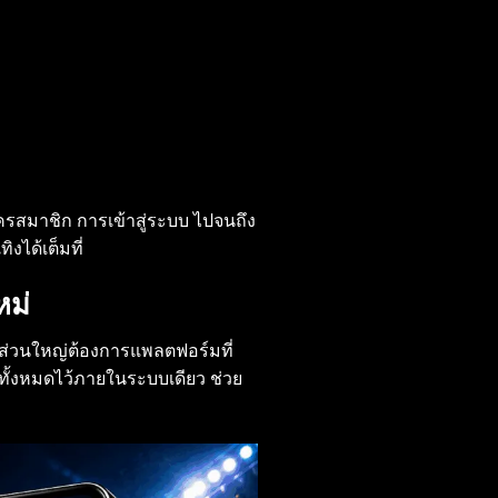
ัครสมาชิก การเข้าสู่ระบบ ไปจนถึง
งได้เต็มที่
หม่
่นส่วนใหญ่ต้องการแพลตฟอร์มที่
ทั้งหมดไว้ภายในระบบเดียว ช่วย